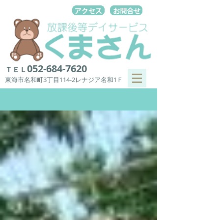
052-684-7620
ＴＥＬ
東海市名和町3丁目114-2レナジア名和1Ｆ