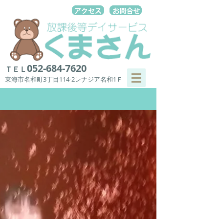
052-684-7620
ＴＥＬ
東海市名和町3丁目114-2レナジア名和1Ｆ