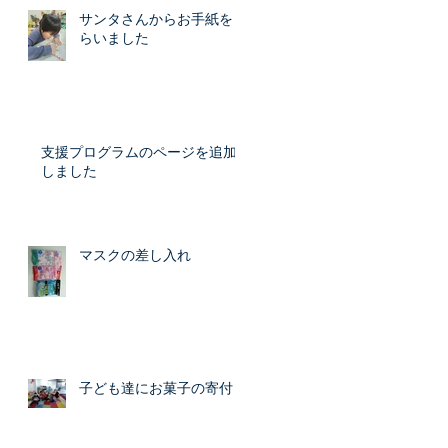
サンタさんからお手紙をも
らいました
ま
供
し
支援プログラムのページを追加
しました
っ
マスクの差し入れ
ま
子ども達にお菓子の寄付
た
ド