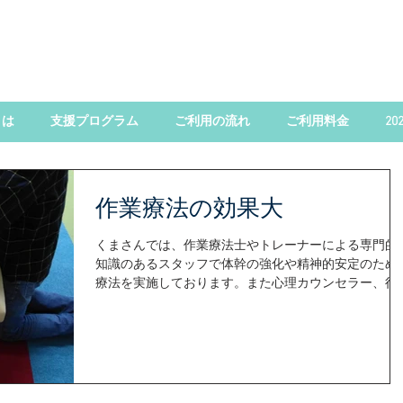
とは
支援プログラム
ご利用の流れ
ご利用料金
2
作業療法の効果大
くまさんでは、作業療法士やトレーナーによる専門的
知識のあるスタッフで体幹の強化や精神的安定のため
療法を実施しております。また心理カウンセラー、行
心理カウンセラー（有資格者）によるカウンセリング
常時行っております。お子様の成長に不安がある心配
あるなど感じましたら是非...