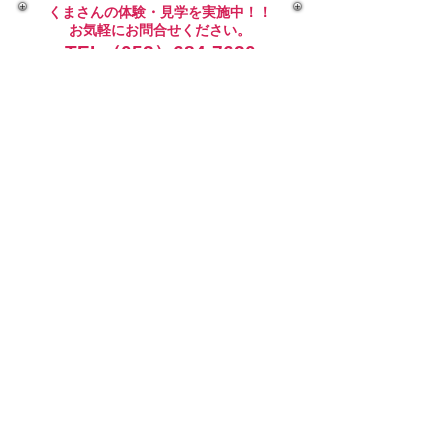
くまさんの体験・見学を実施中！！
お気軽にお問合せください。
TEL（052）684-7620
ＭＡＩＬＦＯＲＭ
メールのお問合せはこちら
東海市名和町3丁目114-2レナジア名和1
Ｆ
ＴＥＬ052-684-7620
ＦＡＸ052-684-7621