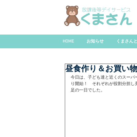
HOME
お知らせ
くまさん
昼食作り＆お買い
今日は、子ども達と近くのスーパ
り開始！　それぞれが役割分担し
足の一日でした。